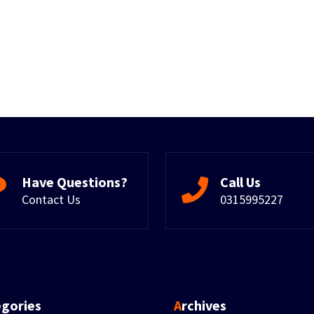
Have Questions?
Call Us
Contact Us
0315995227
egories
Archives