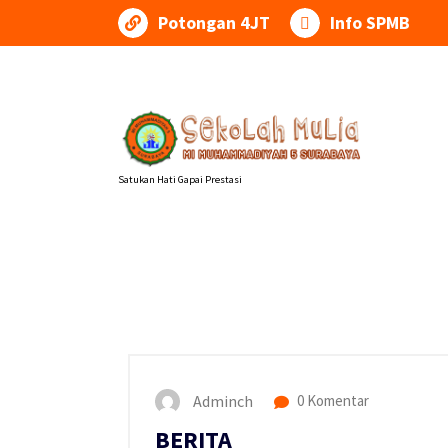
Lewati
Potongan 4JT
Info SPMB
ke
konten
Satukan Hati Gapai Prestasi
Adminch
0 Komentar
BERITA