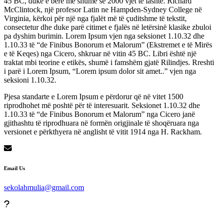
45 BC, duke e bërë më shumë se 2000 vjet të lashtë. Richard
McClintock, një profesor Latin ne Hampden-Sydney College në
Virginia, kërkoi për një nga fjalët më të çuditshme të tekstit,
consectetur dhe duke parë citimet e fjalës në letërsinë klasike zbuloi
pa dyshim burimin. Lorem Ipsum vjen nga seksionet 1.10.32 dhe
1.10.33 të “de Finibus Bonorum et Malorum” (Ekstremet e të Mirës
e të Keqes) nga Cicero, shkruar në vitin 45 BC. Libri është një
traktat mbi teorine e etikës, shumë i famshëm gjatë Rilindjes. Rreshti
i parë i Lorem Ipsum, “Lorem ipsum dolor sit amet..” vjen nga
seksioni 1.10.32.
Pjesa standarte e Lorem Ipsum e përdorur që në vitet 1500
riprodhohet më poshtë për të interesuarit. Seksionet 1.10.32 dhe
1.10.33 të “de Finibus Bonorum et Malorum” nga Cicero janë
gjithashtu të riprodhuara në formën origjinale të shoqëruara nga
versionet e përkthyera në anglisht të vitit 1914 nga H. Rackham.
Email Us
sekolahmulia@gmail.com