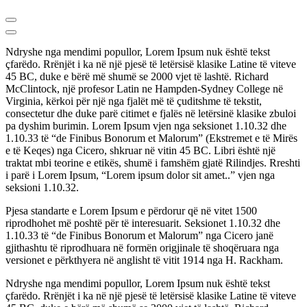
Ndryshe nga mendimi popullor, Lorem Ipsum nuk është tekst
çfarëdo. Rrënjët i ka në një pjesë të letërsisë klasike Latine të viteve
45 BC, duke e bërë më shumë se 2000 vjet të lashtë. Richard
McClintock, një profesor Latin ne Hampden-Sydney College në
Virginia, kërkoi për një nga fjalët më të çuditshme të tekstit,
consectetur dhe duke parë citimet e fjalës në letërsinë klasike zbuloi
pa dyshim burimin. Lorem Ipsum vjen nga seksionet 1.10.32 dhe
1.10.33 të “de Finibus Bonorum et Malorum” (Ekstremet e të Mirës
e të Keqes) nga Cicero, shkruar në vitin 45 BC. Libri është një
traktat mbi teorine e etikës, shumë i famshëm gjatë Rilindjes. Rreshti
i parë i Lorem Ipsum, “Lorem ipsum dolor sit amet..” vjen nga
seksioni 1.10.32.
Pjesa standarte e Lorem Ipsum e përdorur që në vitet 1500
riprodhohet më poshtë për të interesuarit. Seksionet 1.10.32 dhe
1.10.33 të “de Finibus Bonorum et Malorum” nga Cicero janë
gjithashtu të riprodhuara në formën origjinale të shoqëruara nga
versionet e përkthyera në anglisht të vitit 1914 nga H. Rackham.
Ndryshe nga mendimi popullor, Lorem Ipsum nuk është tekst
çfarëdo. Rrënjët i ka në një pjesë të letërsisë klasike Latine të viteve