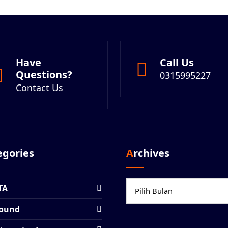
Have
Call Us
Questions?
0315995227
Contact Us
tegories
Archives
Archives
TA
ound