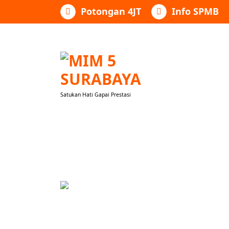
Lewati
Potongan 4JT
Info SPMB
ke
konten
Satukan Hati Gapai Prestasi