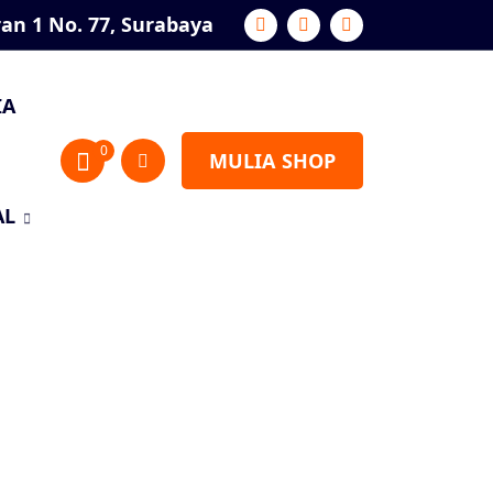
ran 1 No. 77, Surabaya
IA
0
MULIA SHOP
AL