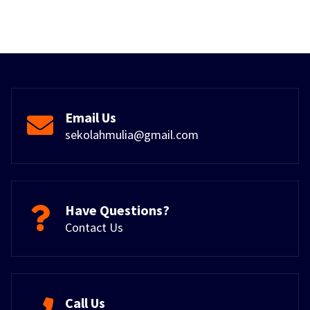
Email Us
sekolahmulia@gmail.com
Have Questions?
Contact Us
Call Us