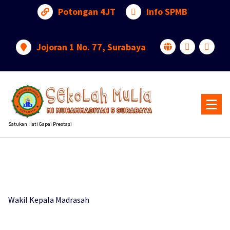
Lewati
Potongan 4JT
Info SPMB
ke
konten
Jojoran 1 No. 77, Surabaya
Satukan Hati Gapai Prestasi
Wakil Kepala Madrasah