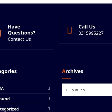
Have
Call Us
Questions?
0315995227
Contact Us
tegories
Archives
Archives
TA
ound
tegorized