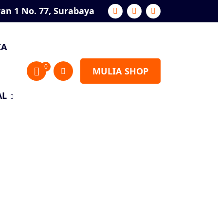
ran 1 No. 77, Surabaya
IA
0
MULIA SHOP
AL