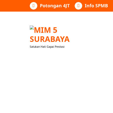
Lewati
Potongan 4JT
Info SPMB
ke
konten
Satukan Hati Gapai Prestasi